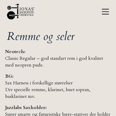
S
k
i
p
Remme og seler
t
o
c
Neotech:
o
Classic Regular – god standart rem i god kvalitet
n
med neopren pude.
t
e
BG:
n
Sax Harness i forskellige størrelser
t
Div specielle remme, klarinet, buet sopran,
basklarinet mv.
Jazzlabs Saxholder:
Super smarte og futuristiske bære-stativer der holder